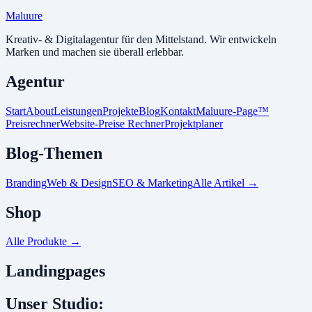
Maluure
Kreativ- & Digitalagentur für den Mittelstand. Wir entwickeln
Marken und machen sie überall erlebbar.
Agentur
Start
About
Leistungen
Projekte
Blog
Kontakt
Maluure-Page™
Preisrechner
Website-Preise Rechner
Projektplaner
Blog-Themen
Branding
Web & Design
SEO & Marketing
Alle Artikel
→
Shop
Alle Produkte
→
Landingpages
Unser Studio: